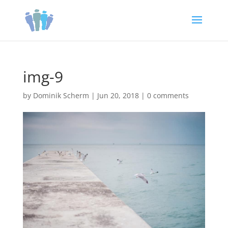
img-9
by
Dominik Scherm
|
Jun 20, 2018
|
0 comments