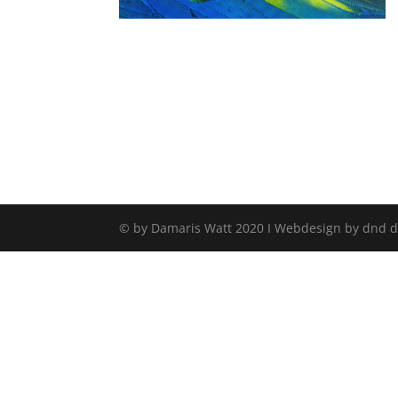
© by Damaris Watt 2020 I Webdesign by dnd 